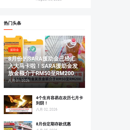
热门头条
援助金
8月份的SARA援助金已经汇
入大马卡啦！SARA援助金发
放金额介于RM50至RM200
八月 01, 2026
4个生肖容易在农历七月卡
到阴！
八月 02, 2026
8月份定期存款优惠