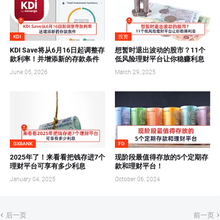
KDI
投资
KDI Save将从6月16日起调整存
想暂时退出波动的股市？11个
款利率！并增添新的存款条件
低风险理财平台让你稳赚利息
June 05, 2026
March 29, 2025
GXBANK
FD
2025年了！来看看把钱存进7个
现阶段最值得存放的5个定期存
理财平台可享有多少利息
款和理财平台！
January 04, 2025
October 06, 2024
后一页
前一页