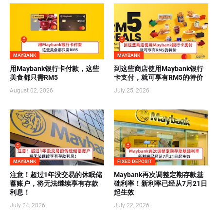
MAYBANK
MAYBANK
用Maybank银行卡付款，这些
到这些商店使用Maybank银行
美食都只需RM5
卡支付，就可享有RM5的特价
August 02, 2026
July 25, 2026
MAYBANK
FIXED DEPOSIT
注意！超过1年没交易的休眠储
Maybank再次调整定期存款基
蓄账户，将无法继续享有存款
础利率！新利率已经从7月21日
利息！
起生效
July 24, 2026
July 22, 2026