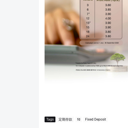
Tags
定期存款
fd
Fixed Deposit