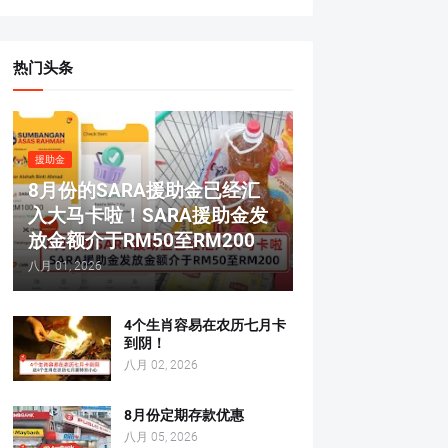
热门头条
援助金
8月份的SARA援助金已经汇
入大马卡啦！SARA援助金发
放金额介于RM50至RM200
八月 01, 2026
4个生肖容易在农历七月卡
到阴！
八月 02, 2026
8月份定期存款优惠
八月 05, 2026