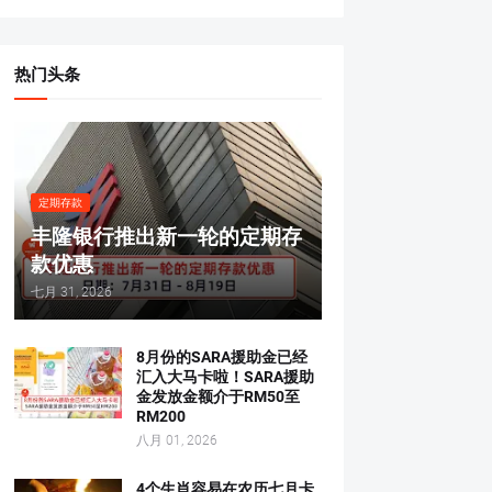
热门头条
定期存款
丰隆银行推出新一轮的定期存
款优惠
七月 31, 2026
8月份的SARA援助金已经
汇入大马卡啦！SARA援助
金发放金额介于RM50至
RM200
八月 01, 2026
4个生肖容易在农历七月卡