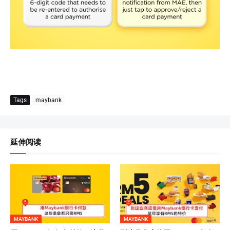
Tags
maybank
延伸阅读
MAYBANK
MAYBANK