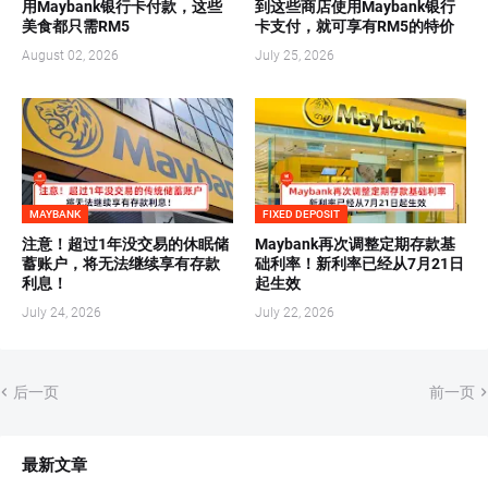
用Maybank银行卡付款，这些
到这些商店使用Maybank银行
美食都只需RM5
卡支付，就可享有RM5的特价
August 02, 2026
July 25, 2026
MAYBANK
FIXED DEPOSIT
注意！超过1年没交易的休眠储
Maybank再次调整定期存款基
蓄账户，将无法继续享有存款
础利率！新利率已经从7月21日
利息！
起生效
July 24, 2026
July 22, 2026
后一页
前一页
最新文章