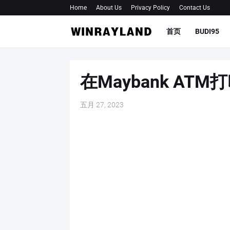
Home
About Us
Privacy Policy
Contact Us
首页
BUDI95
在Maybank ATM打
五月 27, 2023