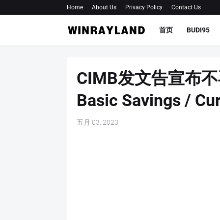
Home
About Us
Privacy Policy
Contact Us
首页
BUDI95
CIMB发文告宣布不再
Basic Savings /
五月 03, 2023