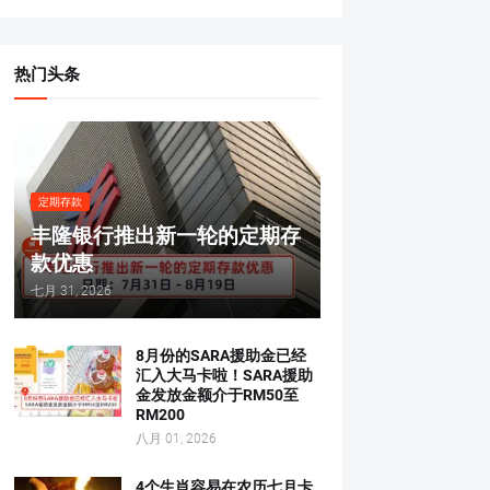
热门头条
定期存款
丰隆银行推出新一轮的定期存
款优惠
七月 31, 2026
8月份的SARA援助金已经
汇入大马卡啦！SARA援助
金发放金额介于RM50至
RM200
八月 01, 2026
4个生肖容易在农历七月卡