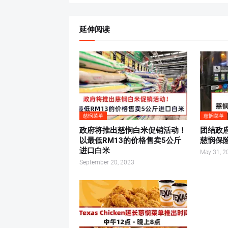
延伸阅读
慈悯菜单
慈悯菜单
政府将推出慈悯白米促销活动！
团结政
以最低RM13的价格售卖5公斤
慈悯保
进口白米
May 31, 2
September 20, 2023