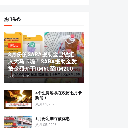
热门头条
援助金
8月份的SARA援助金已经汇
入大马卡啦！SARA援助金发
放金额介于RM50至RM200
八月 01, 2026
4个生肖容易在农历七月卡
到阴！
八月 02, 2026
8月份定期存款优惠
八月 05, 2026