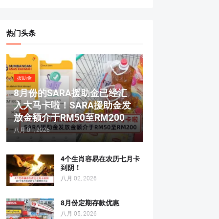
热门头条
援助金
8月份的SARA援助金已经汇
入大马卡啦！SARA援助金发
放金额介于RM50至RM200
八月 01, 2026
4个生肖容易在农历七月卡
到阴！
八月 02, 2026
8月份定期存款优惠
八月 05, 2026