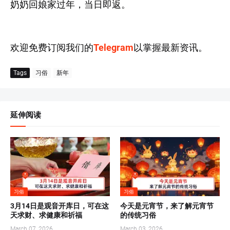
奶奶回娘家过年，当日即返。
欢迎免费订阅我们的
Telegram
以掌握最新资讯。
Tags
习俗
新年
延伸阅读
习俗
习俗
3月14日是观音开库日，可在这
今天是元宵节，来了解元宵节
天求财、求健康和祈福
的传统习俗
March 07, 2026
March 03, 2026