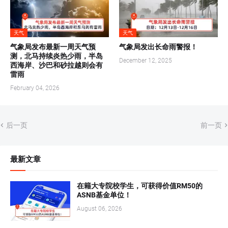
天气
天气
气象局发布最新一周天气预
气象局发出长命雨警报！
测，北马持续炎热少雨，半岛
December 12, 2025
西海岸、沙巴和砂拉越则会有
雷雨
February 04, 2026
后一页
前一页
最新文章
在籍大专院校学生，可获得价值RM50的
ASNB基金单位！
August 06, 2026