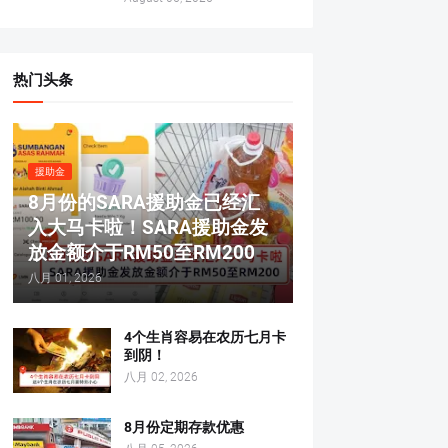
热门头条
援助金
8月份的SARA援助金已经汇
入大马卡啦！SARA援助金发
放金额介于RM50至RM200
八月 01, 2026
4个生肖容易在农历七月卡
到阴！
八月 02, 2026
8月份定期存款优惠