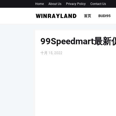
Home
About Us
Privacy Policy
Contact Us
首页
BUDI95
99Speedmart最
十月 15, 2022