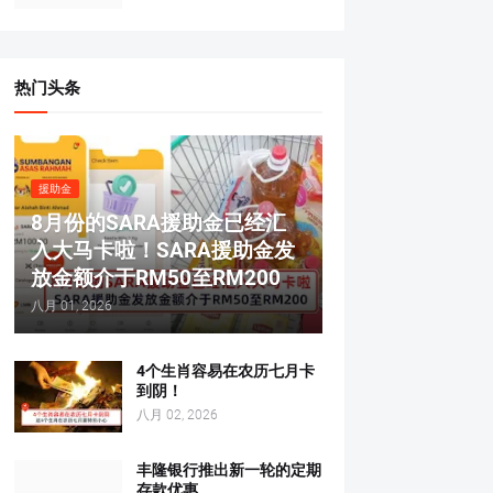
热门头条
援助金
8月份的SARA援助金已经汇
入大马卡啦！SARA援助金发
放金额介于RM50至RM200
八月 01, 2026
4个生肖容易在农历七月卡
到阴！
八月 02, 2026
丰隆银行推出新一轮的定期
存款优惠