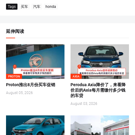
Tags
买车
汽车
honda
延伸阅读
PROTON
AXIA
Proton推出8月份买车促销
Perodua Axia降价了，来看降
价后的Axia每月需缴付多少钱
August 05, 2026
的车贷
August 03, 2026