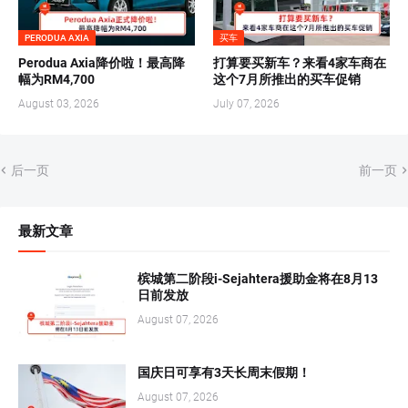
PERODUA AXIA
买车
Perodua Axia降价啦！最高降
打算要买新车？来看4家车商在
幅为RM4,700
这个7月所推出的买车促销
August 03, 2026
July 07, 2026
后一页
前一页
最新文章
槟城第二阶段i-Sejahtera援助金将在8月13
日前发放
August 07, 2026
国庆日可享有3天长周末假期！
August 07, 2026