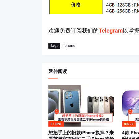
欢迎免费订阅我们的
Telegram
以掌
Tags
iphone
延伸阅读
IPHONE
IOS 27
想把手上的旧款iPhone换掉？来
4款iP
看苹果官方回收二手iPhone的价
升级至全