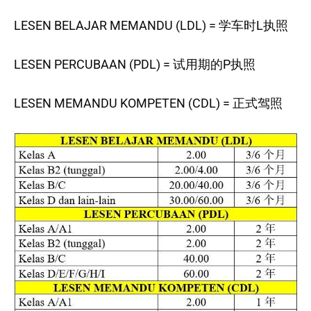
LESEN BELAJAR MEMANDU (LDL) = 学车时L执照
LESEN PERCUBAAN (PDL) = 试用期的P执照
LESEN MEMANDU KOMPETEN (CDL) = 正式驾照