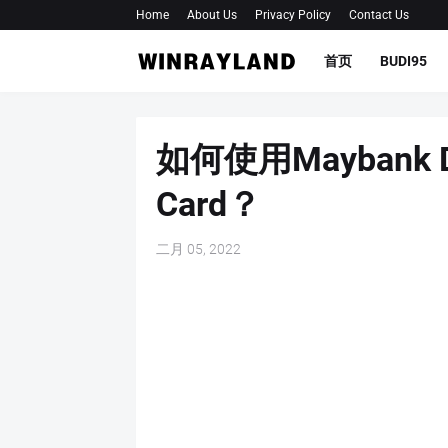
Home
About Us
Privacy Policy
Contact Us
首页
BUDI95
如何使用Maybank Deb
Card？
二月 05, 2022