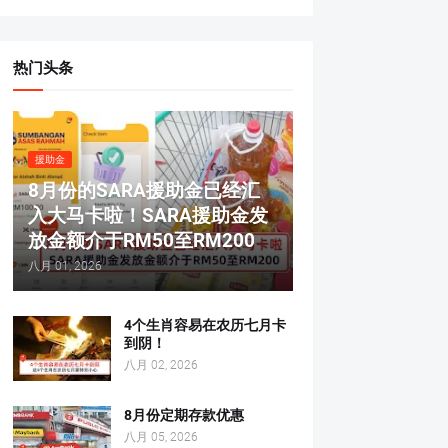
热门头条
援助金
8月份的SARA援助金已经汇
入大马卡啦！SARA援助金发
放金额介于RM50至RM200
八月 01, 2026
4个生肖容易在农历七月卡
到阴！
八月 02, 2026
8月份定期存款优惠
八月 05, 2026