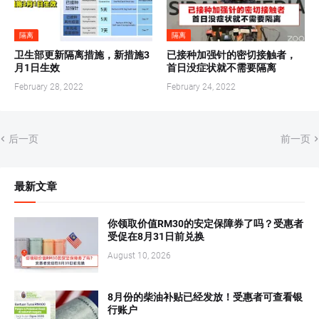
隔离
隔离
卫生部更新隔离措施，新措施3
已接种加强针的密切接触者，
月1日生效
首日没症状就不需要隔离
February 28, 2022
February 24, 2022
后一页
前一页
最新文章
你领取价值RM30的安定保障券了吗？受惠者
受促在8月31日前兑换
August 10, 2026
8月份的柴油补贴已经发放！受惠者可查看银
行账户