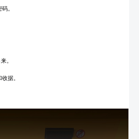
 密码。
会出来。
M 和收据。