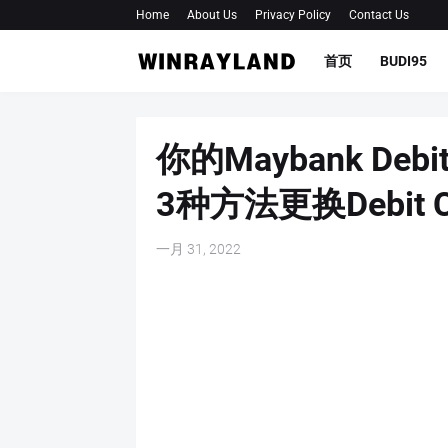
Home
About Us
Privacy Policy
Contact Us
首页
BUDI95
你的Maybank De
3种方法更换Debit C
一月 31, 2022