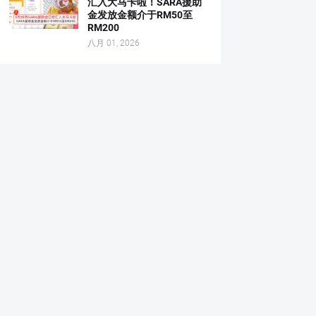
汇入大马卡啦！SARA援助
金发放金额介于RM50至
RM200
八月 01, 2026