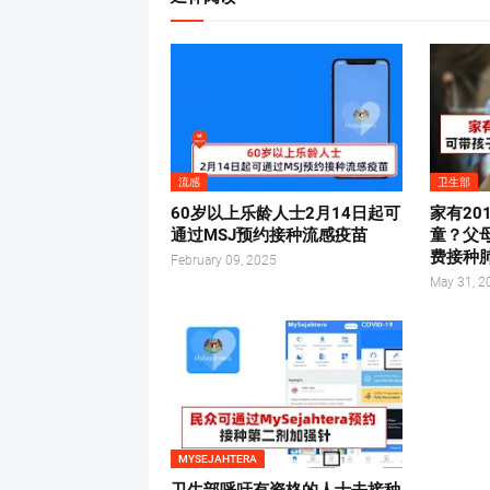
流感
卫生部
60岁以上乐龄人士2月14日起可
家有20
通过MSJ预约接种流感疫苗
童？父
费接种
February 09, 2025
May 31, 2
MYSEJAHTERA
卫生部呼吁有资格的人士去接种