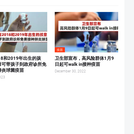
疫苗
18和2019年出生的孩
卫生部宣布，高风险群体1月9
母可带孩子到政府诊所免
日起可walk in接种疫苗
肺炎球菌疫苗
December 30, 2022
023