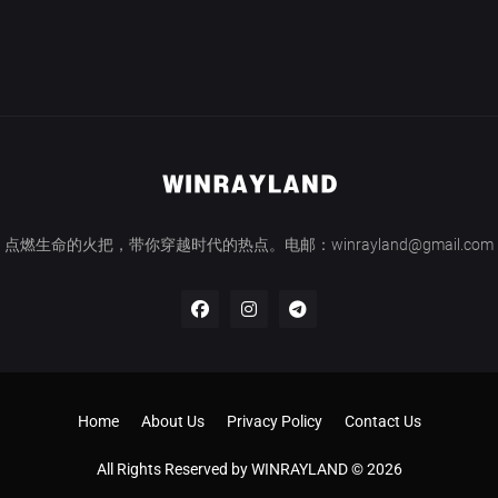
点燃生命的火把，带你穿越时代的热点。电邮：winrayland@gmail.com
Home
About Us
Privacy Policy
Contact Us
All Rights Reserved by WINRAYLAND © 2026