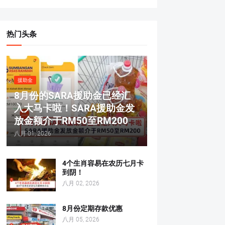
热门头条
援助金
8月份的SARA援助金已经汇
入大马卡啦！SARA援助金发
放金额介于RM50至RM200
八月 01, 2026
4个生肖容易在农历七月卡
到阴！
八月 02, 2026
8月份定期存款优惠
八月 05, 2026