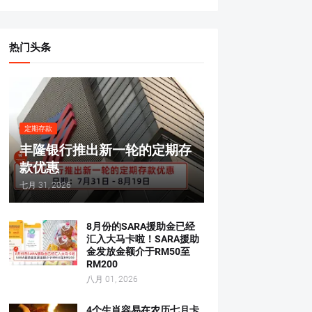
热门头条
定期存款
丰隆银行推出新一轮的定期存
款优惠
七月 31, 2026
8月份的SARA援助金已经
汇入大马卡啦！SARA援助
金发放金额介于RM50至
RM200
八月 01, 2026
4个生肖容易在农历七月卡