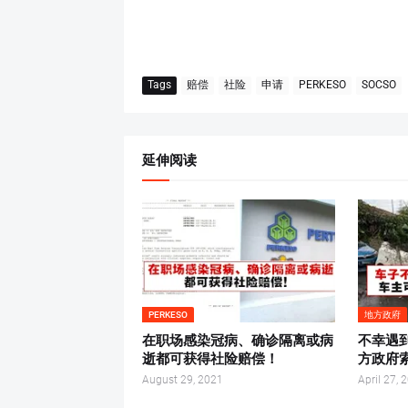
Tags
赔偿
社险
申请
PERKESO
SOCSO
延伸阅读
PERKESO
地方政府
在职场感染冠病、确诊隔离或病
不幸遇
逝都可获得社险赔偿！
方政府
August 29, 2021
April 27, 