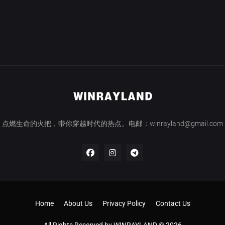
点燃生命的火把，带你穿越时代的热点。电邮：winrayland@gmail.com
Home
About Us
Privacy Policy
Contact Us
All Rights Reserved by WINRAYLAND © 2026