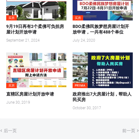
买房
买房
9月19日再有2个柔佛可负担房
BDO柔佛民族梦想房屋计划开
屋计划开放申请
放申请，一共有488个单位
September 21, 2024
July 24, 2020
买房
PR1MA
直辖区房屋计划开放申请
政府推出7大房屋计划，帮助人
民买房
June 30, 2019
October 30, 2017
后一页
前一页