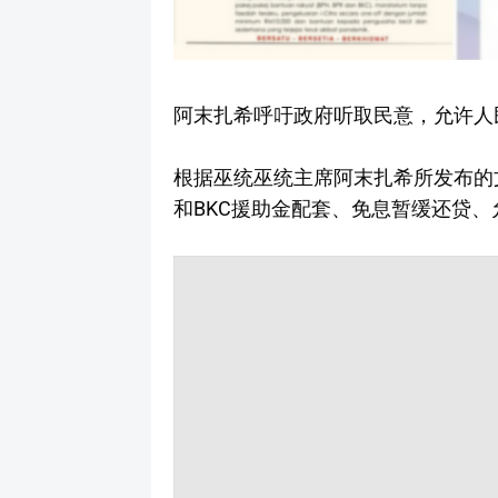
阿末扎希呼吁政府听取民意，允许人
根据巫统巫统主席阿末扎希所发布的文
和BKC援助金配套、免息暂缓还贷、允