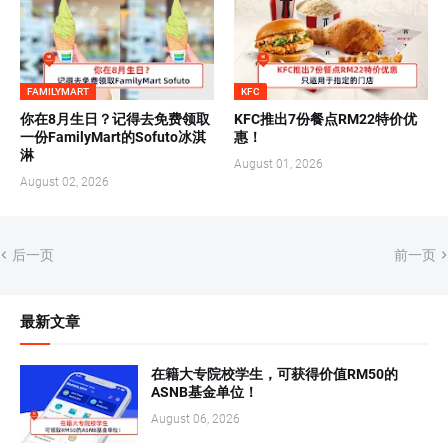
FAMILYMART
KFC
你在8月生日？记得去免费领取
KFC推出7份餐点RM22特价优
一份FamilyMart的Sofuto冰淇
惠！
淋
August 01, 2026
August 02, 2026
后一页
前一页
最新文章
在籍大专院校学生，可获得价值RM50的
ASNB基金单位！
August 06, 2026