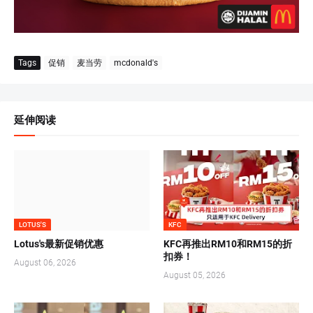
Tags
促销
麦当劳
mcdonald's
延伸阅读
LOTUS'S
KFC
Lotus's最新促销优惠
KFC再推出RM10和RM15的折
扣券！
August 06, 2026
August 05, 2026