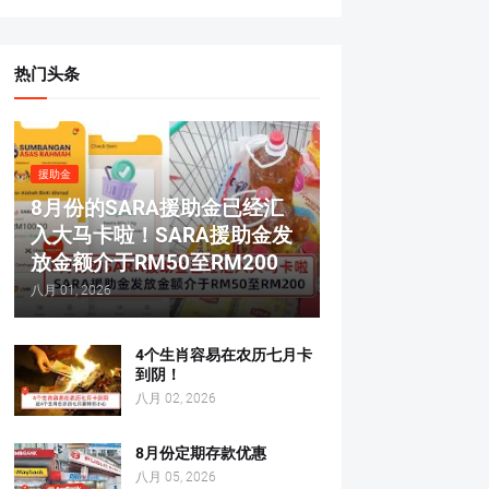
热门头条
援助金
8月份的SARA援助金已经汇
入大马卡啦！SARA援助金发
放金额介于RM50至RM200
八月 01, 2026
4个生肖容易在农历七月卡
到阴！
八月 02, 2026
8月份定期存款优惠
八月 05, 2026