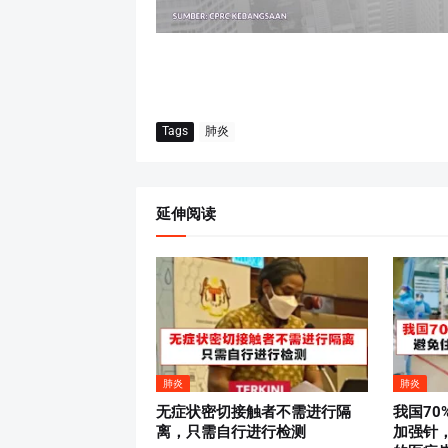
Tags
肺炎
延伸阅读
肺炎
肺炎
无症状密切接触者不需进行隔
我国70
离，只需自行进行检测
加强针