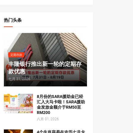
热门头条
定期存款
丰隆银行推出新一轮的定期存
款优惠
七月 31, 2026
8月份的SARA援助金已经
汇入大马卡啦！SARA援助
金发放金额介于RM50至
RM200
八月 01, 2026
4个生肖容易在农历七月卡