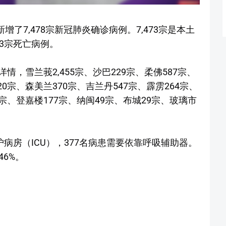
增了7,478宗新冠肺炎确诊病例。7,473宗是本土
3宗死亡病例。
，雪兰莪2,455宗、沙巴229宗、柔佛587宗、
20宗、森美兰370宗、吉兰丹547宗、霹雳264宗、
1宗、登嘉楼177宗、纳闽49宗、布城29宗、玻璃市
护病房（ICU），377名病患需要依靠呼吸辅助器。
46%。