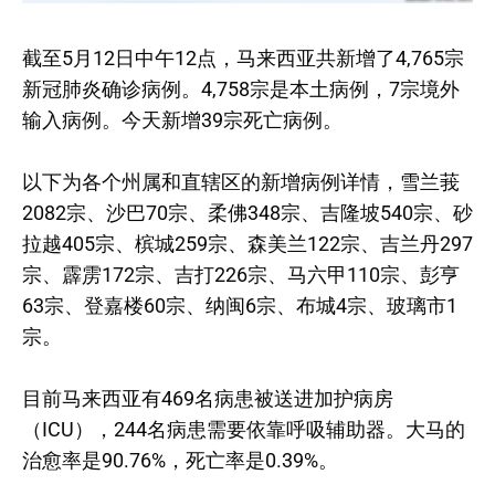
截至5月12日中午12点，马来西亚共新增了4,765宗
新冠肺炎确诊病例。4,758宗是本土病例，7宗境外
输入病例。今天新增39宗死亡病例。
以下为各个州属和直辖区的新增病例详情，雪兰莪
2082宗、沙巴70宗、柔佛348宗、吉隆坡540宗、砂
拉越405宗、槟城259宗、森美兰122宗、吉兰丹297
宗、霹雳172宗、吉打226宗、马六甲110宗、彭亨
63宗、登嘉楼60宗、纳闽6宗、布城4宗、玻璃市1
宗。
目前马来西亚有469名病患被送进加护病房
（ICU），244名病患需要依靠呼吸辅助器。大马的
治愈率是90.76%，死亡率是0.39%。