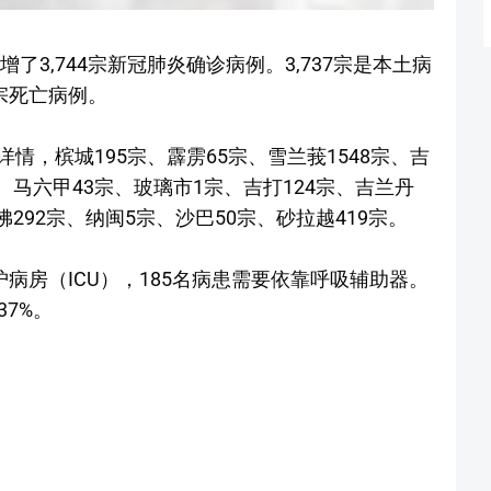
了3,744宗新冠肺炎确诊病例。3,737宗是本土病
宗死亡病例。
情，槟城195宗、霹雳65宗、雪兰莪1548宗、吉
宗、马六甲43宗、玻璃市1宗、吉打124宗、吉兰丹
佛292宗、纳闽5宗、沙巴50宗、砂拉越419宗。
护病房（ICU），185名病患需要依靠呼吸辅助器。
37%。