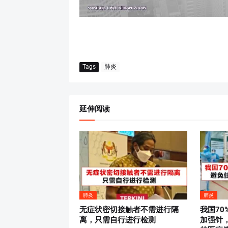
Tags
肺炎
延伸阅读
肺炎
肺炎
无症状密切接触者不需进行隔
我国70
离，只需自行进行检测
加强针