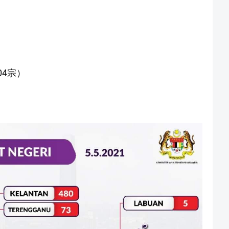
304宗）