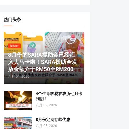
热门头条
援助金
8月份的SARA援助金已经汇
入大马卡啦！SARA援助金发
放金额介于RM50至RM200
八月 01, 2026
4个生肖容易在农历七月卡
到阴！
八月 02, 2026
8月份定期存款优惠
八月 05, 2026