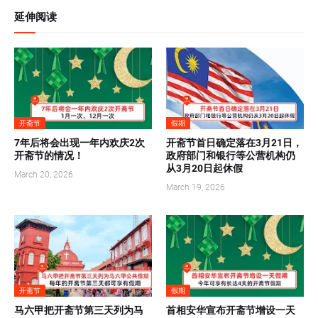
延伸阅读
开斋节
假期
7年后将会出现一年内欢庆2次
开斋节首日确定落在3月21日，
开斋节的情况！
政府部门和银行等公营机构仍
从3月20日起休假
March 20, 2026
March 19, 2026
开斋节
假期
马六甲把开斋节第三天列为马
首相安华宣布开斋节增设一天