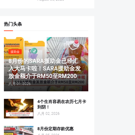
热门头条
援助金
8月份的SARA援助金已经汇
入大马卡啦！SARA援助金发
放金额介于RM50至RM200
八月 01, 2026
4个生肖容易在农历七月卡
到阴！
八月 02, 2026
8月份定期存款优惠