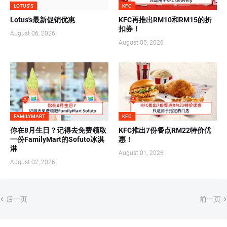
LOTUS'S
KFC
Lotus's最新促销优惠
KFC再推出RM10和RM15的折
扣券！
August 06, 2026
August 05, 2026
FAMILYMART
KFC
你在8月生日？记得去免费领取
KFC推出7份餐点RM22特价优
一份FamilyMart的Sofuto冰淇
惠！
淋
August 01, 2026
August 02, 2026
后一页
前一页