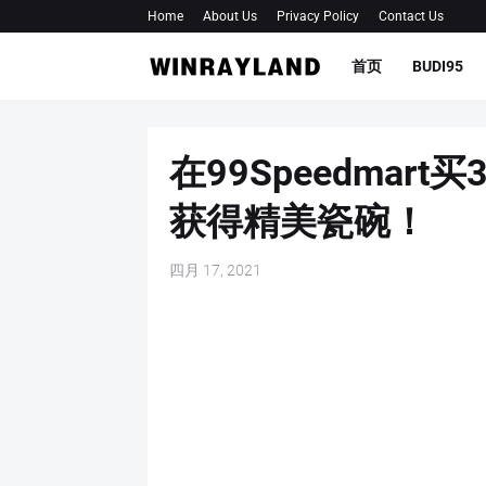
Home
About Us
Privacy Policy
Contact Us
首页
BUDI95
在99Speedmar
获得精美瓷碗！
四月 17, 2021