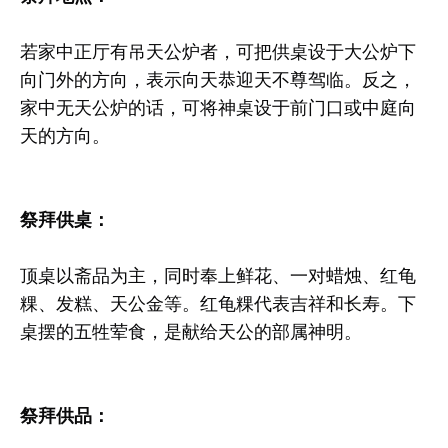
若家中正厅有吊天公炉者，可把供桌设于大公炉下
向门外的方向，表示向天恭迎天不尊驾临。反之，
家中无天公炉的话，可将神桌设于前门口或中庭向
天的方向。
祭拜供桌：
顶桌以斋品为主，同时奉上鲜花、一对蜡烛、红龟
粿、发糕、天公金等。红龟粿代表吉祥和长寿。下
桌摆的五牲荤食，是献给天公的部属神明。
祭拜供品：