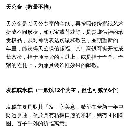
天公金（数量不拘）
天公金是以天公专享的金纸，再按照传统摺纸艺术
折成不同形状，如元宝或莲花等，是焚烧供神的珍
贵极品，以对神明表达虔诚和敬意，並期望新的一
年里，能获得天公保佑赐福。其中高钱可撕开拉成
长条状，挂于顶桌旁的甘蔗上，或是挂于全羊、全
猪的牲礼上，为兼具装饰性效果的献敬。
发糕或米糕（一般以12个为主，但也可减至6个）
发糕主要是取其「发」字美意，希望在全新一年里
財运亨通；至於具有粘稠口感的米糕，则有团团圆
圆、百子千孙的祈福寓意。