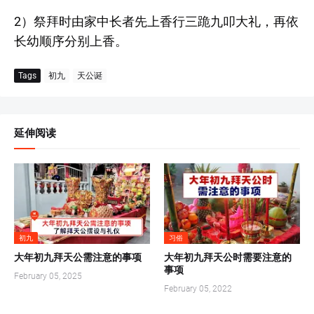
2）祭拜时由家中长者先上香行三跪九叩大礼，再依
长幼顺序分别上香。
Tags
初九
天公诞
延伸阅读
初九
习俗
大年初九拜天公需注意的事项
大年初九拜天公时需要注意的
事项
February 05, 2025
February 05, 2022