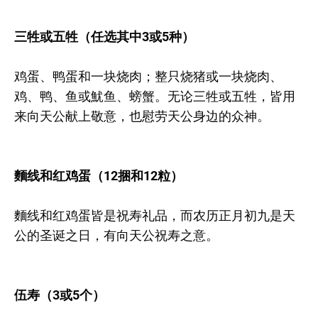
三牲或五牲（任选其中3或5种）
鸡蛋、鸭蛋和一块烧肉；整只烧猪或一块烧肉、
鸡、鸭、鱼或魷鱼、螃蟹。无论三牲或五牲，皆用
来向天公献上敬意，也慰劳天公身边的众神。
麵线和红鸡蛋（12捆和12粒）
麵线和红鸡蛋皆是祝寿礼品，而农历正月初九是天
公的圣诞之日，有向天公祝寿之意。
伍寿（3或5个）