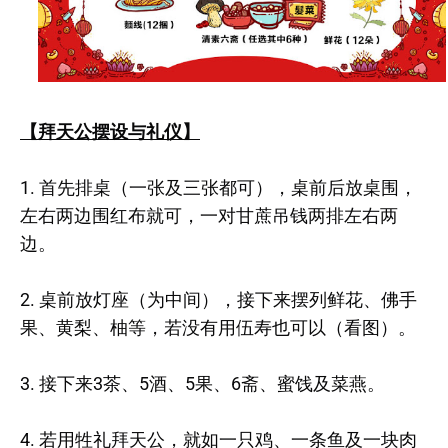
【拜天公摆设与礼仪】
1. 首先排桌（一张及三张都可），桌前后放桌围，
左右两边围红布就可，一对甘蔗吊钱两排左右两
边。
2. 桌前放灯座（为中间），接下来摆列鲜花、佛手
果、黄梨、柚等，若没有用伍寿也可以（看图）。
3. 接下来3茶、5酒、5果、6斋、蜜饯及菜燕。
4. 若用牲礼拜天公，就如一只鸡、一条鱼及一块肉