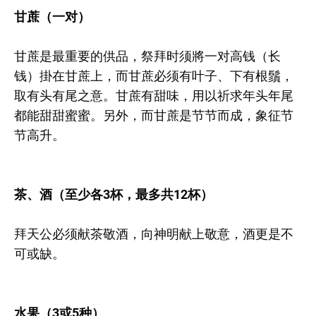
甘蔗（一对）
甘蔗是最重要的供品，祭拜时须將一对高钱（长
钱）掛在甘蔗上，而甘蔗必须有叶子、下有根鬚，
取有头有尾之意。甘蔗有甜味，用以祈求年头年尾
都能甜甜蜜蜜。另外，而甘蔗是节节而成，象征节
节高升。
茶、酒（至少各3杯，最多共12杯）
拜天公必须献茶敬酒，向神明献上敬意，酒更是不
可或缺。
水果（3或5种）