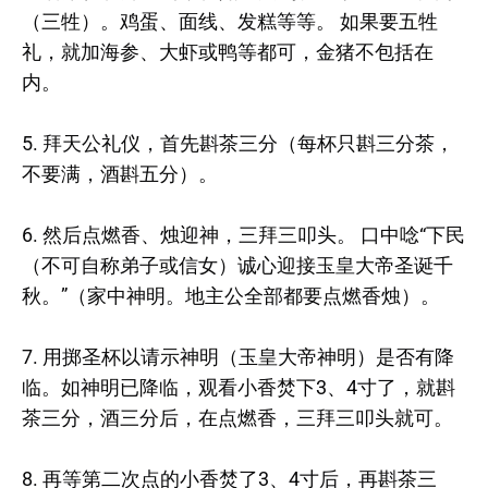
（三牲）。鸡蛋、面线、发糕等等。 如果要五牲
礼，就加海参、大虾或鸭等都可，金猪不包括在
内。
5. 拜天公礼仪，首先斟茶三分（每杯只斟三分茶，
不要满，酒斟五分）。
6. 然后点燃香、烛迎神，三拜三叩头。 口中唸“下民
（不可自称弟子或信女）诚心迎接玉皇大帝圣诞千
秋。”（家中神明。地主公全部都要点燃香烛）。
7. 用掷圣杯以请示神明（玉皇大帝神明）是否有降
临。如神明已降临，观看小香焚下3、4寸了，就斟
茶三分，酒三分后，在点燃香，三拜三叩头就可。
8. 再等第二次点的小香焚了3、4寸后，再斟茶三