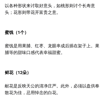
以各种形状来讨取好意头，如桃形则讨个长寿意
头；花形则带花开富贵之意。
蜜饯（1个）
蜜饯是用果脯、红枣、龙眼串成后插在架子上。果
脯等的甜味口感代表幸福甜蜜。
鲜花（12朵）
献花是反映天公的清净庄严。此外，必须以盘供奉
散花为佳，忌用悼念的白花。