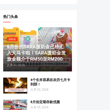
热门头条
援助金
8月份的SARA援助金已经汇
入大马卡啦！SARA援助金发
放金额介于RM50至RM200
八月 01, 2026
4个生肖容易在农历七月卡
到阴！
八月 02, 2026
8月份定期存款优惠
八月 05, 2026