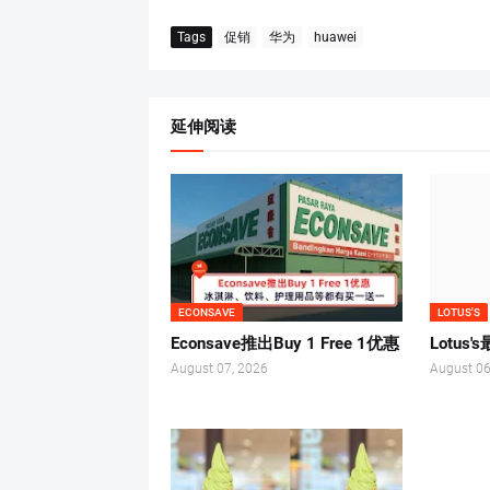
Tags
促销
华为
huawei
延伸阅读
ECONSAVE
LOTUS'S
Econsave推出Buy 1 Free 1优惠
Lotus
August 07, 2026
August 06