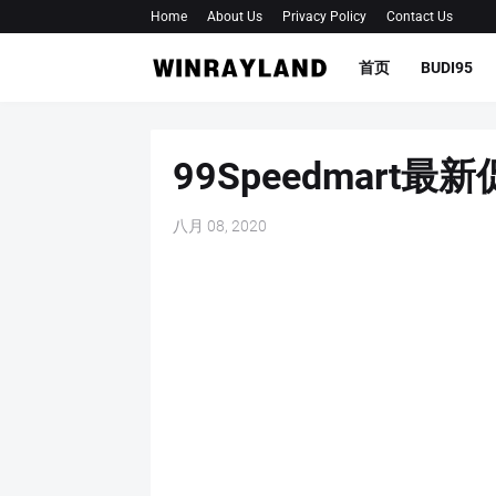
Home
About Us
Privacy Policy
Contact Us
首页
BUDI95
99Speedmart最
八月 08, 2020