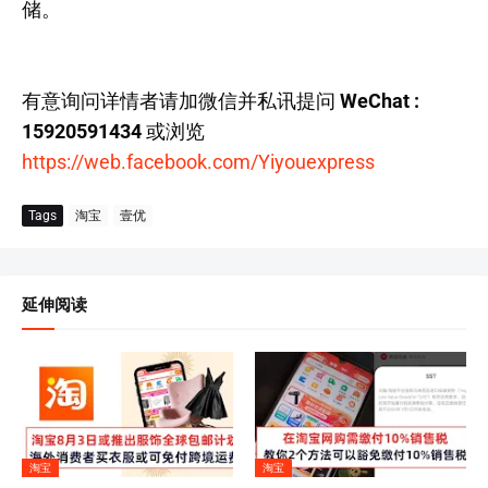
储。
有意询问详情者请加微信并私讯提问
WeChat :
15920591434
或浏览
https://web.facebook.com/Yiyouexpress
Tags
淘宝
壹优
延伸阅读
淘宝
淘宝