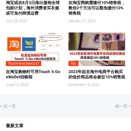
淘宝或在8月3日推出服饰全球
在淘宝网购需缴付10%销售税，
包邮计划，海外消费者买衣服
教你2个方法可以豁免缴付10%
或可免付跨境运费
销售税
July 25, 2024
January 27, 2024
TOUCH 'N GO EWALLET
淘宝
在淘宝购物时可用Touch ‘n Go
2023年起在海外电商平台购买
eWallet结账啦
的低价商品将会被征10%销售税
June 15, 2023
November 14, 2022
后一页
前一页
最新文章