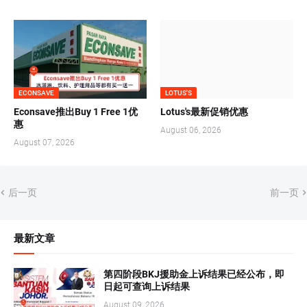
ECONSAVE
LOTUS'S
Econsave推出Buy 1 Free 1优
Lotus's最新促销优惠
惠
August 06, 2026
August 07, 2026
后一页
前一页
最新文章
第四阶段BKJ援助金上诉结果已经公布，即
日起可查询上诉结果
August 09, 2026