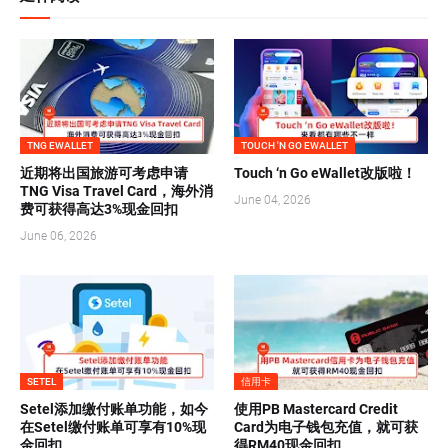
TNG EWALLET
TOUCH 'N GO EWALLET
近期将出国旅游可考虑申请
Touch ‘n Go eWallet改版啦！
TNG Visa Travel Card，海外消
June 04, 2026
费可获得高达3%现金回扣
June 06, 2026
SETEL
信用卡
Setel添加缴付账单功能，如今
使用PB Mastercard Credit
在Setel缴付账单可享有10%现
Card为电子钱包充值，就可获
金回扣
得RM40现金回扣