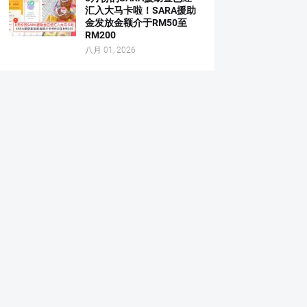
汇入大马卡啦！SARA援助
金发放金额介于RM50至
RM200
八月 01, 2026