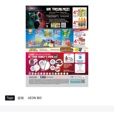
Tags
促销
AEON BiG