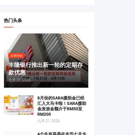
热门头条
定期存款
丰隆银行推出新一轮的定期存
款优惠
七月 31, 2026
8月份的SARA援助金已经
汇入大马卡啦！SARA援助
金发放金额介于RM50至
RM200
八月 01, 2026
4个生肖容易在农历七月卡