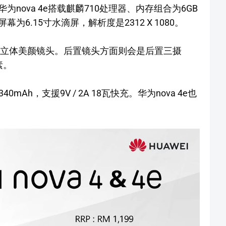
99。华为nova 4e搭载麒麟710处理器、内存组合为6GB
的屏幕为6.15寸水滴屏，解析度是2312 X 1080。
置立体美颜镜头。后置镜头方面则会是后置三摄
素。
0mAh，支援9V / 2A 18瓦快充。华为nova 4e也