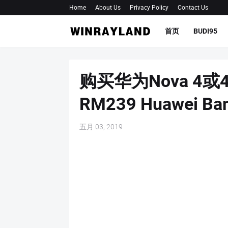
Home
About Us
Privacy Policy
Contact Us
首页
BUDI95
购买华为Nova 4
RM239 Huawei Ban
五月 03, 2019