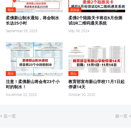
制水
新加坡
柔佛新山制水通知，将会制水
柔佛2个陆路关卡将在6月份测
长达25小时
试QR二维码通关系统
September 06, 2025
May 08, 2024
制水
新山
注意！柔佛新山将会有23个小
教育部宣布新山学校11月1日起
时的制水！
停课14天
November 22, 2023
October 30, 2020
后一页
前一页