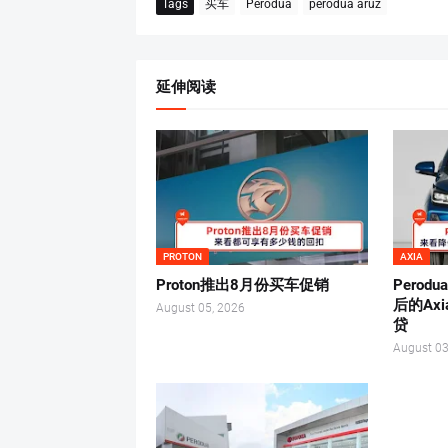
Tags
买车
Perodua
perodua aruz
延伸阅读
PROTON
AXIA
Proton推出8月份买车促销
Perod
后的Ax
August 05, 2026
贷
August 03