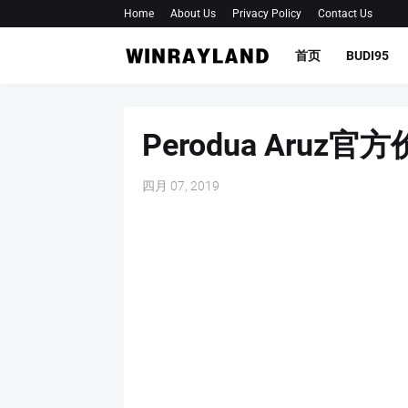
Home
About Us
Privacy Policy
Contact Us
首页
BUDI95
Perodua Aruz官
四月 07, 2019