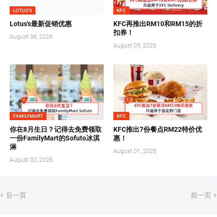
LOTUS'S
KFC
Lotus's最新促销优惠
KFC再推出RM10和RM15的折
扣券！
August 06, 2026
August 05, 2026
FAMILYMART
KFC
你在8月生日？记得去免费领取
KFC推出7份餐点RM22特价优
一份FamilyMart的Sofuto冰淇
惠！
淋
August 01, 2026
August 02, 2026
后一页
前一页